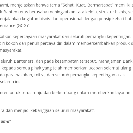
i, menjelaskan bahwa tema “Sehat, Kuat, Bermartabat” memiliki a
k Banten terus berusaha meningkatkan tata kelola, struktur bisnis, se
alankan kegiatan bisnis dan operasional dengan prinsip kehati hat
ernance (GCG)“.
gkatkan kepercayaan masyarakat dan seluruh pemangku kepentingan.
rdiri kokoh dan penuh percaya diri dalam mempersembahkan produk 
masyarakat.
h seluruh Banteners, dan pada kesempatan tersebut, Manajemen Bank
 kepada semua pihak yang telah memberikan ucapan selamat ulang
ada para nasabah, mitra, dan seluruh pemangku kepentingan atas
selama ini.
Banten untuk terus maju dan berkembang dalam memberikan layanan
ra dan menjadi kebanggaan seluruh masyarakat”.
rsama”