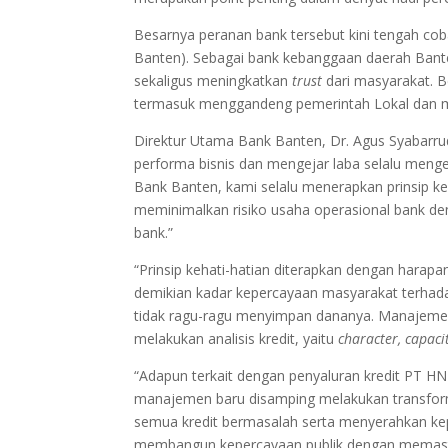
Besarnya peranan bank tersebut kini tengah c
Banten). Sebagai bank kebanggaan daerah Bante
sekaligus meningkatkan
trust
dari masyarakat. Be
termasuk menggandeng pemerintah Lokal dan m
Direktur Utama Bank Banten, Dr. Agus Syabarr
performa bisnis dan mengejar laba selalu menge
Bank Banten, kami selalu menerapkan prinsip ke
meminimalkan risiko usaha operasional bank de
bank.”
“Prinsip kehati-hatian diterapkan dengan harapa
demikian kadar kepercayaan masyarakat terhad
tidak ragu-ragu menyimpan dananya. Manajemen
melakukan analisis kredit, yaitu
character, capacit
“Adapun terkait dengan penyaluran kredit PT HNM
manajemen baru disamping melakukan transforma
semua kredit bermasalah serta menyerahkan kep
membangun kepercayaan publik dengan memastika