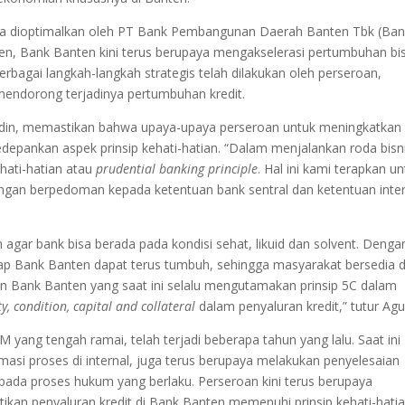
oba dioptimalkan oleh PT Bank Pembangunan Daerah Banten Tbk (Ba
n, Bank Banten kini terus berupaya mengakselerasi pertumbuhan bis
rbagai langkah-langkah strategis telah dilakukan oleh perseroan,
endorong terjadinya pertumbuhan kredit.
udin, memastikan bahwa upaya-upaya perseroan untuk meningkatkan
depankan aspek prinsip kehati-hatian. “Dalam menjalankan roda bisn
hati-hatian atau
prudential banking principle
. Hal ini kami terapkan u
ngan berpedoman kepada ketentuan bank sentral dan ketentuan inte
n agar bank bisa berada pada kondisi sehat, likuid dan solvent. Denga
ap Bank Banten dapat terus tumbuh, sehingga masyarakat bersedia 
 Bank Banten yang saat ini selalu mengutamakan prinsip 5C dalam
y, condition, capital and collateral
dalam penyaluran kredit,” tutur Agu
 yang tengah ramai, telah terjadi beberapa tahun yang lalu. Saat ini
si proses di internal, juga terus berupaya melakukan penyelesaian
ada proses hukum yang berlaku. Perseroan kini terus berupaya
n penyaluran kredit di Bank Banten memenuhi prinsip kehati-hatia