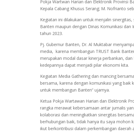
Pokja Wartwan Harian dan Elektronik Provinsi Ba
Kepala Cabang Khusus Serang; M. Nofrianto seb
Kegiatan ini dilakukan untuk menjalin sinergita
Banten maupun dengan Dinas Komunikasi dan In
tahun 2023.
Pj. Gubernur Banten, Dr. Al Muktabar menyamp
media, karena membangun TRUST Bank Banten me
merupakan modal dasar kinerja perbankan, d
kedepannya dapat menjadi pilar ekonomi kita.
Kegiatan Media Gathering dan mancing bersama 
bersama, karena dengan komunikasi yang baik k
untuk membangun Banten“ ujarnya.
Ketua Pokja Wartawan Harian dan Elektronik Pro
rangka merawat kebersamaan antar jurnalis yan
kolaborasi dan meningkatkan sinergitas bersa
berhubungan baik, tidak hanya itu saya mohon
ikut berkontribusi dalam perkembangan daerah 