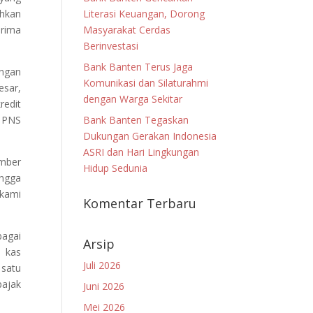
hkan
Literasi Keuangan, Dorong
Prima
Masyarakat Cerdas
Berinvestasi
Bank Banten Terus Jaga
ngan
Komunikasi dan Silaturahmi
esar,
dengan Warga Sekitar
redit
h PNS
Bank Banten Tegaskan
Dukungan Gerakan Indonesia
ASRI dan Hari Lingkungan
ember
Hidup Sedunia
ingga
 kami
Komentar Terbaru
bagai
Arsip
n kas
Juli 2026
 satu
ajak
Juni 2026
Mei 2026