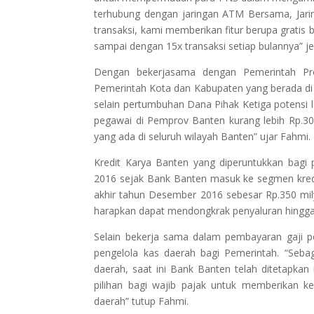
terhubung dengan jaringan ATM Bersama, Jari
transaksi, kami memberikan fitur berupa gratis 
sampai dengan 15x transaksi setiap bulannya” je
Dengan bekerjasama dengan Pemerintah Pro
Pemerintah Kota dan Kabupaten yang berada di 
selain pertumbuhan Dana Pihak Ketiga potensi la
pegawai di Pemprov Banten kurang lebih Rp.300
yang ada di seluruh wilayah Banten” ujar Fahmi.
Kredit Karya Banten yang diperuntukkan bagi
2016 sejak Bank Banten masuk ke segmen kred
akhir tahun Desember 2016 sebesar Rp.350 mil
harapkan dapat mendongkrak penyaluran hingga 
Selain bekerja sama dalam pembayaran gaji pe
pengelola kas daerah bagi Pemerintah. “Seba
daerah, saat ini Bank Banten telah ditetapka
pilihan bagi wajib pajak untuk memberikan
daerah” tutup Fahmi.