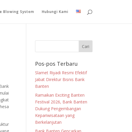
le Blowing System
Hubungi Kami
Pos-pos Terbaru
Slamet Riyadi Resmi Efektif
Jabat Direktur Bisnis Bank
Bank
Banten
ulai
Ramaikan Exciting Banten
ngkat
Festival 2026, Bank Banten
ahesa
Dukung Pengembangan
Kepariwisataan yang
Berkelanjutan
uktur
 yang
Bank Banten Gencarkan