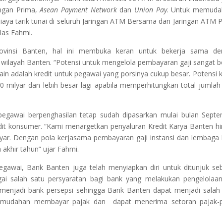
ngan Prima,
Asean Payment Network
dan
Union Pay
. Untuk memuda
biaya tarik tunai di seluruh Jaringan ATM Bersama dan Jaringan ATM 
las Fahmi.
vinsi Banten, hal ini membuka keran untuk bekerja sama de
wilayah Banten. “Potensi untuk mengelola pembayaran gaji sangat b
in adalah kredit untuk pegawai yang porsinya cukup besar. Potensi k
 milyar dan lebih besar lagi apabila memperhitungkan total jumla
 pegawai berpenghasilan tetap sudah dipasarkan mulai bulan Sept
it konsumer. “Kami menargetkan penyaluran Kredit Karya Banten h
yar. Dengan pola kerjasama pembayaran gaji instansi dan lembaga
akhir tahun” ujar Fahmi.
gawai, Bank Banten juga telah menyiapkan diri untuk ditunjuk se
gai salah satu persyaratan bagi bank yang melakukan pengelolaa
n menjadi bank persepsi sehingga Bank Banten dapat menjadi salah
 kemudahan membayar pajak dan dapat menerima setoran pajak-p