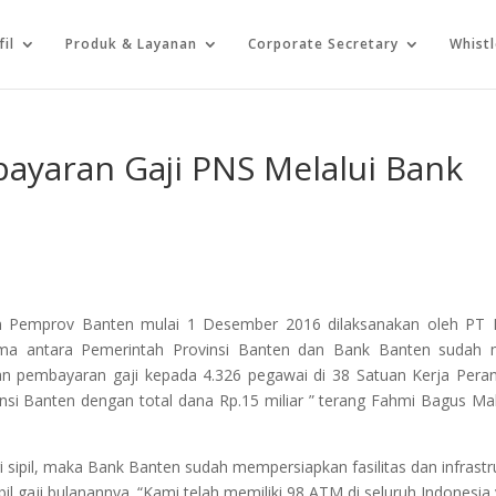
fil
Produk & Layanan
Corporate Secretary
Whist
yaran Gaji PNS Melalui Bank
n Pemprov Banten mulai 1 Desember 2016 dilaksanakan oleh PT 
a antara Pemerintah Provinsi Banten dan Bank Banten sudah m
an pembayaran gaji kepada 4.326 pegawai di 38 Satuan Kerja Pera
nsi Banten dengan total dana Rp.15 miliar ” terang Fahmi Bagus M
sipil, maka Bank Banten sudah mempersiapkan fasilitas dan infrastr
aji bulanannya. “Kami telah memiliki 98 ATM di seluruh Indonesia