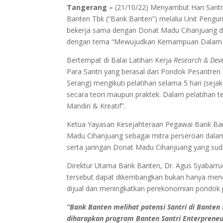
Tangerang –
(21/10/22) Menyambut Hari Santr
Banten Tbk (“Bank Banten”) melalui Unit Peng
bekerja sama dengan Donat Madu Cihanjuang da
dengan tema “Mewujudkan Kemampuan Dalam Bi
Bertempat di Balai Latihan Kerja
Research & De
Para Santri yang berasal dari Pondok Pesantren
Serang) mengikuti pelatihan selama 5 hari (seja
secara teori maupun praktek. Dalam pelatihan t
Mandiri & Kreatif”.
Ketua Yayasan Kesejahteraan Pegawai Bank Ban
Madu Cihanjuang sebagai mitra perseroan dala
serta jaringan Donat Madu Cihanjuang yang sudah
Direktur Utama Bank Banten, Dr. Agus Syabarrud
tersebut dapat dikembangkan bukan hanya menc
dijual dan meningkatkan perekonomian pondok 
“Bank Banten melihat potensi Santri di Banten
diharapkan program Banten Santri Enterpreneur