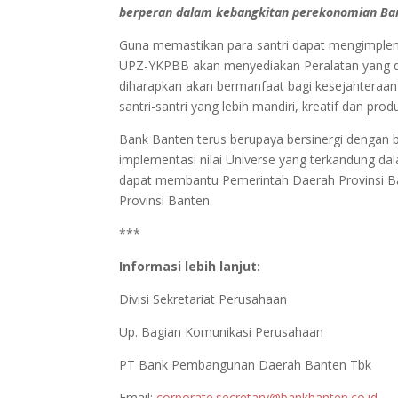
berperan dalam kebangkitan perekonomian Ban
Guna memastikan para santri dapat mengimpleme
UPZ-YKPBB akan menyediakan Peralatan yang di
diharapkan akan bermanfaat bagi kesejahtera
santri-santri yang lebih mandiri, kreatif dan produ
Bank Banten terus berupaya bersinergi dengan
implementasi nilai Universe yang terkandung d
dapat membantu Pemerintah Daerah Provinsi Ba
Provinsi Banten.
***
Informasi lebih lanjut:
Divisi Sekretariat Perusahaan
Up. Bagian Komunikasi Perusahaan
PT Bank Pembangunan Daerah Banten Tbk
Email:
corporate.secretary@bankbanten.co.id