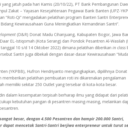
i yang jatuh pada hari Kamis (20/10/22), PT Bank Pembangunan Dae
umpul Zakat – Yayasan Kesejahteraan Pegawai Bank Banten (UPZ-YK
n “Roti-Qi” mengadakan pelatihan program Banten Santri Enterpren
dang Kewirausahaan Guna Meningkatkan Kemandirian Santri”.
velopment
(D&R) Donat Madu Cihanjuang, Kabupaten Bogor, Jawa Bar
 Daar EL-Istiqomah (Kota Serang) dan Pondok Pesantren Al-Wasilah (
k tanggal 10 s/d 14 Oktober 2022) dimana pelatihan diberikan
in class
b
ersebut Santri juga dibekali dengan dasar-dasar Kewirausahaan “Muda
ten (YKPBB), Hufron Hendriyanto mengungkapkan, dipilihnya Donat
m memberikan pelatihan pembuatan roti ini dikarenakan pengalaman
 memiliki sekitar 250 Outlet yang tersebar di kota-kota besar.
in dalam kesempatan terpisah berharap ilmu yang didapat dari pelat
ukupi kebutuhan pangan di pesantren masing-masing, melainkan da
pesantren.
 sangat besar, dengan 4.500 Pesantren dan hampir 200.000 Santri,
 dapat mencetak Santri-Santri berjiwa enterpreneur untuk turut s