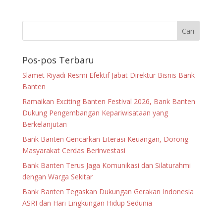
Pos-pos Terbaru
Slamet Riyadi Resmi Efektif Jabat Direktur Bisnis Bank
Banten
Ramaikan Exciting Banten Festival 2026, Bank Banten
Dukung Pengembangan Kepariwisataan yang
Berkelanjutan
Bank Banten Gencarkan Literasi Keuangan, Dorong
Masyarakat Cerdas Berinvestasi
Bank Banten Terus Jaga Komunikasi dan Silaturahmi
dengan Warga Sekitar
Bank Banten Tegaskan Dukungan Gerakan Indonesia
ASRI dan Hari Lingkungan Hidup Sedunia