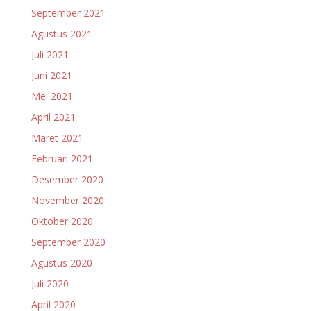
September 2021
Agustus 2021
Juli 2021
Juni 2021
Mei 2021
April 2021
Maret 2021
Februari 2021
Desember 2020
November 2020
Oktober 2020
September 2020
Agustus 2020
Juli 2020
April 2020