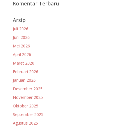
Komentar Terbaru
Arsip
Juli 2026
Juni 2026
Mei 2026
April 2026
Maret 2026
Februari 2026
Januari 2026
Desember 2025
November 2025
Oktober 2025
September 2025
Agustus 2025