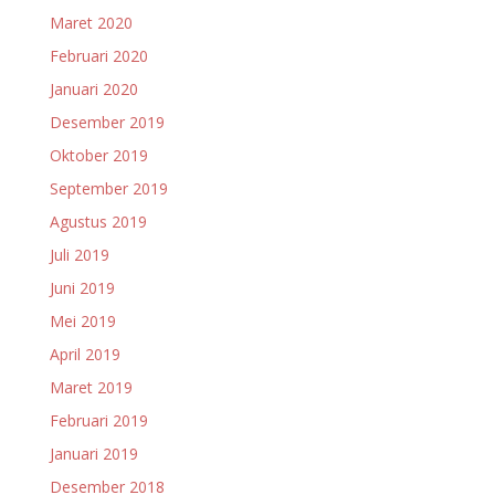
Maret 2020
Februari 2020
Januari 2020
Desember 2019
Oktober 2019
September 2019
Agustus 2019
Juli 2019
Juni 2019
Mei 2019
April 2019
Maret 2019
Februari 2019
Januari 2019
Desember 2018