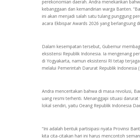
perekonomian daerah. Andra menekankan bahwa
kebanggaan dan kemandirian warga Banten. “Ba
ini akan menjadi salah satu tulang punggung pe
acara Ekbispar Awards 2026 yang berlangsung di
Dalam kesempatan tersebut, Gubernur membagik
eksistensi Republik Indonesia. Ia mengenang per
di Yogyakarta, namun eksistensi RI tetap terja
melalui Pemerintah Darurat Republik Indonesia (
Andra menceritakan bahwa di masa revolusi, Ba
uang resmi terhenti. Menanggapi situasi darura
lokal sendiri, yaitu Oeang Republik Indonesia Da
“Ini adalah bentuk partisipasi nyata Provinsi
kita cita-citakan hari ini harus mencontoh sema