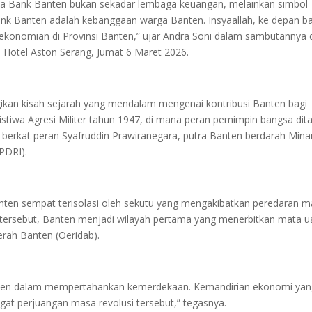
 Bank Banten bukan sekadar lembaga keuangan, melainkan simbol
nk Banten adalah kebanggaan warga Banten. Insyaallah, ke depan b
rekonomian di Provinsi Banten,” ujar Andra Soni dalam sambutannya 
 Hotel Aston Serang, Jumat 6 Maret 2026.
an kisah sejarah yang mendalam mengenai kontribusi Banten bagi
istiwa Agresi Militer tahun 1947, di mana peran pemimpin bangsa dit
ga berkat peran Syafruddin Prawiranegara, putra Banten berdarah Min
PDRI).
nten sempat terisolasi oleh sekutu yang mengakibatkan peredaran m
t tersebut, Banten menjadi wilayah pertama yang menerbitkan mata 
erah Banten (Oeridab).
 Banten dalam mempertahankan kemerdekaan. Kemandirian ekonomi ya
ngat perjuangan masa revolusi tersebut,” tegasnya.